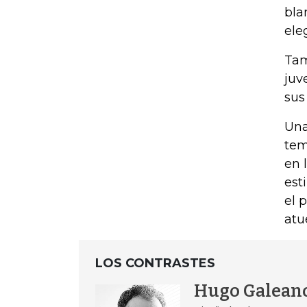
bla
ele
Tam
juv
sus
Una
tem
en 
est
el 
atu
LOS CONTRASTES
Hugo Galean