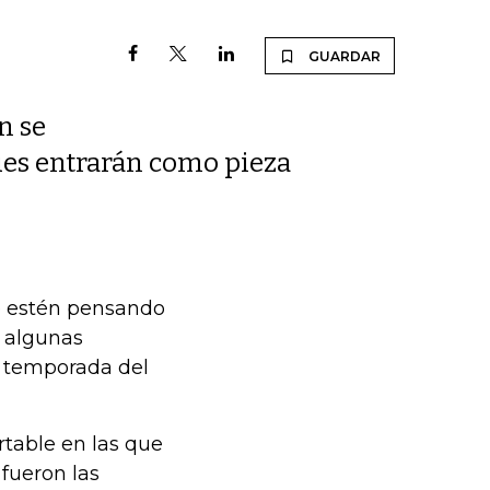
GUARDAR
n se
ues entrarán como pieza
ue estén pensando
s algunas
a temporada del
rtable en las que
 fueron las