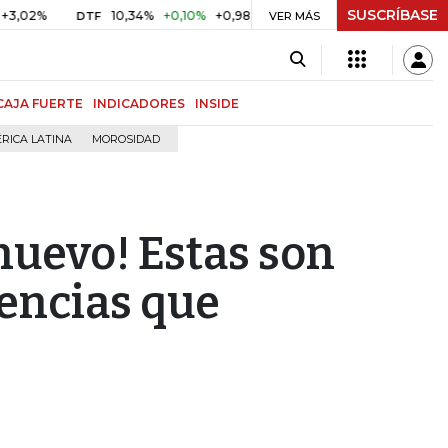
SUSCRÍBASE
10,34%
+0,10%
+0,98%
$ 416,91
+$ 0,05
+0,01%
DTF
UVR
VER MÁS
CAJA FUERTE
INDICADORES
INSIDE
RICA LATINA
MOROSIDAD
nuevo! Estas son
dencias que