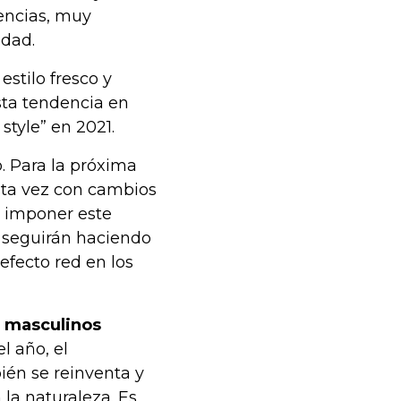
encias, muy
idad.
estilo fresco y
sta tendencia en
style” en 2021.
. Para la próxima
sta vez con cambios
o imponer este
o seguirán haciendo
 efecto red en los
s masculinos
l año, el
én se reinventa y
 la naturaleza. Es