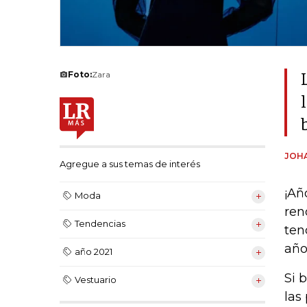
Foto:
Zara
JOH
Agregue a sus temas de interés
¡Añ
Moda
ren
Tendencias
ten
año
año 2021
Si 
Vestuario
las