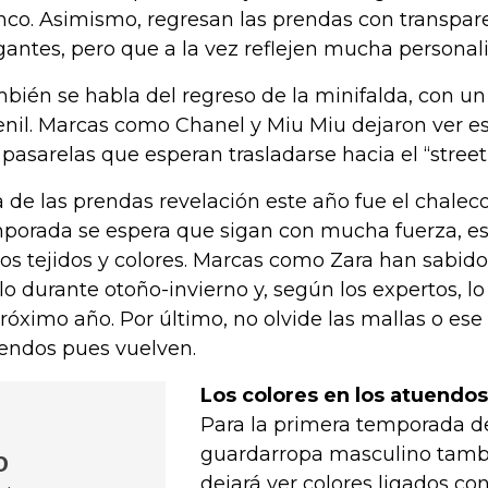
nco. Asimismo, regresan las prendas con transpar
gantes, pero que a la vez reflejen mucha personal
bién se habla del regreso de la minifalda, con un 
enil. Marcas como Chanel y Miu Miu dejaron ver e
 pasarelas que esperan trasladarse hacia el “street 
 de las prendas revelación este año fue el chaleco
porada se espera que sigan con mucha fuerza, e
los tejidos y colores. Marcas como Zara han sabid
ilo durante otoño-invierno y, según los expertos, l
próximo año. Por último, no olvide las mallas o ese
endos pues vuelven.
Los colores en los atuendo
Para la primera temporada de
guardarropa masculino tambi
o
dejará ver colores ligados con