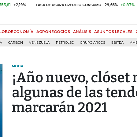
2,19%
29,66%
+0,87%
+3,02%
TASA DE USURA CRÉDITO CONSUMO
LOBOECONOMÍA
AGRONEGOCIOS
ANÁLISIS
ASUNTOS LEGALES
ÍA
CARBÓN
VENEZUELA
PETRÓLEO
GRUPO ARGOS
EBITDA
AMÉ
MODA
¡Año nuevo, clóset 
algunas de las ten
marcarán 2021