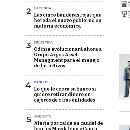
2
HACIENDA
Las cinco banderas rojas que
hereda el nuevo gobierno en
materia económica
3
INDUSTRIA
Odinsa evolucionará ahora a
Grupo Argos Asset
Managment para el manejo
de los activos
4
BANCOS
Lo que le cobra su banco si
quiere retirar dinero en
cajeros de otras entidades
5
AMBIENTE
Alerta por caída en caudal de
los ríos Magdalena y Cauca