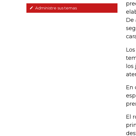
pre
Administre sus temas
ela
De 
seg
car
Los
tem
los
ate
En 
esp
pre
El 
pri
dest