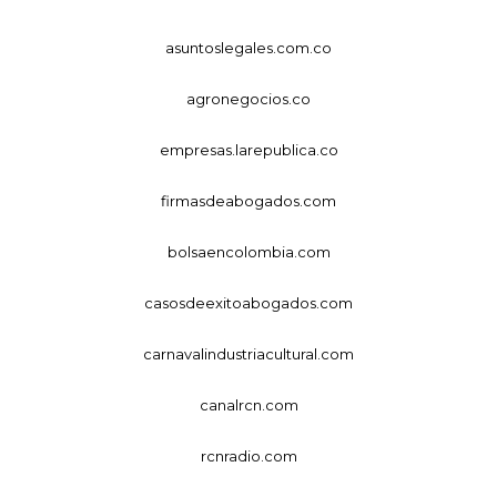
asuntoslegales.com.co
agronegocios.co
empresas.larepublica.co
firmasdeabogados.com
bolsaencolombia.com
casosdeexitoabogados.com
carnavalindustriacultural.com
canalrcn.com
rcnradio.com