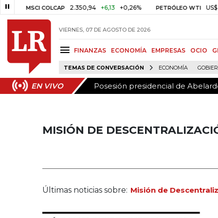
Posesión presidencial de Abelardo
EN VIVO
2.350,94
+6,13
+0,26%
US$ 78,0
MSCI COLCAP
PETRÓLEO WTI
VIERNES, 07 DE AGOSTO DE 2026
FINANZAS
ECONOMÍA
EMPRESAS
OCIO
G
TEMAS DE CONVERSACIÓN
ECONOMÍA
GOBIE
Posesión presidencial de Abelardo
EN VIVO
MISIÓN DE DESCENTRALIZACI
Últimas noticias sobre:
Misión de Descentrali