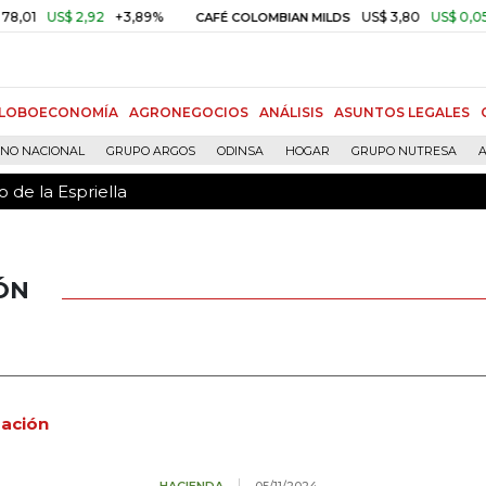
 de la Espriella
1
US$ 2,92
+3,89%
US$ 3,80
US$ 0,05
+1
CAFÉ COLOMBIAN MILDS
LOBOECONOMÍA
AGRONEGOCIOS
ANÁLISIS
ASUNTOS LEGALES
RNO NACIONAL
GRUPO ARGOS
ODINSA
HOGAR
GRUPO NUTRESA
A
 de la Espriella
ÓN
zación