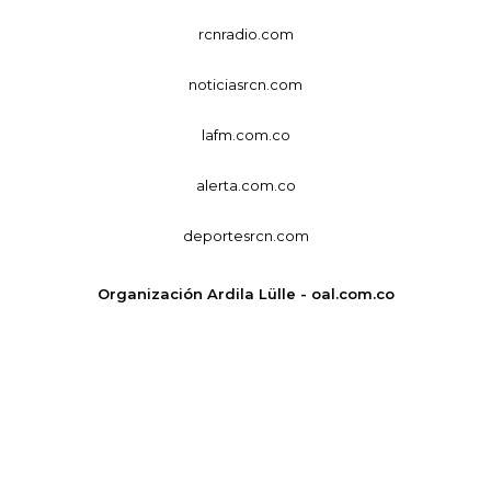
rcnradio.com
noticiasrcn.com
lafm.com.co
alerta.com.co
deportesrcn.com
Organización Ardila Lülle - oal.com.co