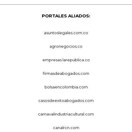
PORTALES ALIADOS:
asuntoslegales.com.co
agronegocios.co
empresas.larepublica.co
firmasdeabogados.com
bolsaencolombia.com
casosdeexitoabogados.com
carnavalindustriacultural.com
canalrcn.com