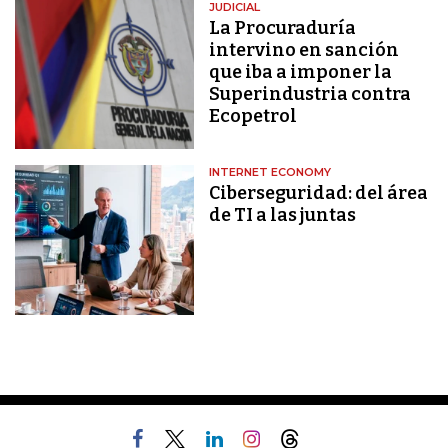
JUDICIAL
La Procuraduría
intervino en sanción
que iba a imponer la
Superindustria contra
Ecopetrol
INTERNET ECONOMY
Ciberseguridad: del área
de TI a las juntas