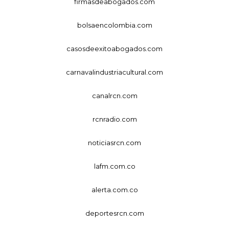
firmasdeabogados.com
bolsaencolombia.com
casosdeexitoabogados.com
carnavalindustriacultural.com
canalrcn.com
rcnradio.com
noticiasrcn.com
lafm.com.co
alerta.com.co
deportesrcn.com