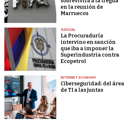
sobrevivirá a la tregua
en la reunión de
Marruecos
JUDICIAL
La Procuraduría
intervino en sanción
que iba a imponer la
Superindustria contra
Ecopetrol
INTERNET ECONOMY
Ciberseguridad: del área
de TI a las juntas