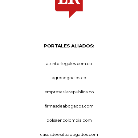
PORTALES ALIADOS:
asuntoslegales.com.co
agronegocios.co
empresas.larepublica.co
firmasdeabogados.com
bolsaencolombia.com
casosdeexitoabogados.com