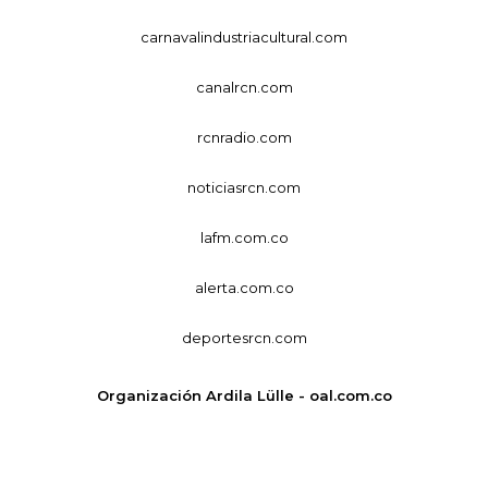
carnavalindustriacultural.com
canalrcn.com
rcnradio.com
noticiasrcn.com
lafm.com.co
alerta.com.co
deportesrcn.com
Organización Ardila Lülle - oal.com.co