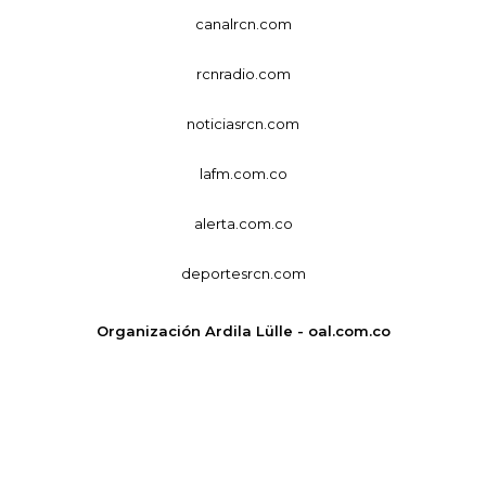
canalrcn.com
rcnradio.com
noticiasrcn.com
lafm.com.co
alerta.com.co
deportesrcn.com
Organización Ardila Lülle - oal.com.co