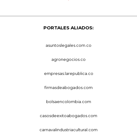
PORTALES ALIADOS:
asuntoslegales.com.co
agronegocios.co
empresas.larepublica.co
firmasdeabogados.com
bolsaencolombia.com
casosdeexitoabogados.com
carnavalindustriacultural.com