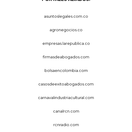
asuntoslegales.com.co
agronegocios.co
empresas.larepublica.co
firmasdeabogados.com
bolsaencolombia.com
casosdeexitoabogados.com
carnavalindustriacultural.com
canalrcn.com
rcnradio.com