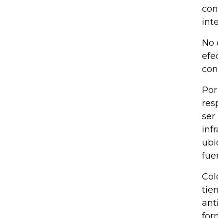
con
int
No 
efe
con
Por
res
ser
inf
ubi
fue
Col
tie
ant
for