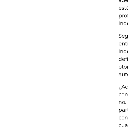
ade
est
pro
ing
Seg
ent
ing
def
oto
aut
¿Ac
com
no.
par
con
cua