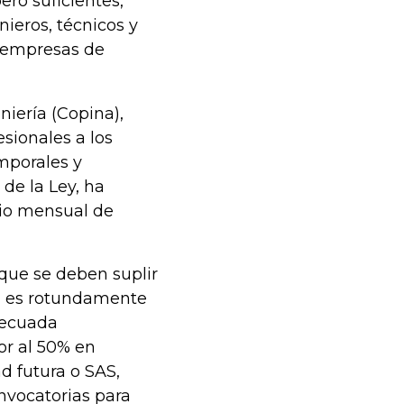
ro suficientes,
ieros, técnicos y
or empresas de
niería (Copina),
sionales a los
mporales y
 de la Ley, ha
dio mensual de
rque se deben suplir
ta es rotundamente
decuada
ior al 50% en
d futura o SAS,
nvocatorias para