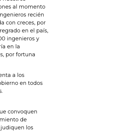
siones al momento
ingenieros recién
da con creces, por
egrado en el país,
00 ingenieros y
ía en la
s, por fortuna
nta a los
obierno en todos
s.
 que convoquen
imiento de
djudiquen los