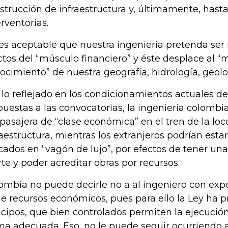
strucción de infraestructura y, últimamente, hast
erventorías.
es aceptable que nuestra ingeniería pretenda ser
ctos del “músculo financiero” y éste desplace al “
ocimiento” de nuestra geografía, hidrología, geolog
 lo reflejado en los condicionamientos actuales de
puestas a las convocatorias, la ingeniería colomb
 pasajera de “clase económica” en el tren de la lo
raestructura, mientras los extranjeros podrían e
cados en “vagón de lujo”, por efectos de tener 
rte y poder acreditar obras por recursos.
ombia no puede decirle no a al ingeniero con exp
ne recursos económicos, pues para ello la Ley ha pr
icipos, que bien controlados permiten la ejecución
ma adecuada. Eso, no le puede seguir ocurriendo 