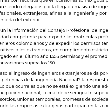
más con recursos que en ocasiones son exiguos pe
án siendo relegados por la llegada masiva de ingen
fesionales, extranjeros, afines a la ingeniería y p
eniería del exterior.
ún la información del Consejo Profesional de Inge
idad competente para expedir las matrículas profe
enieros colombianos y de expedir los permisos te
initivos a los extranjeros, en cumplimiento estricto
rgado en el último año 1.555 permisos y el prome
orizaciones supera los 150.
aso el ingreso de ingenieros extranjeros se da po
petencias de la ingeniería Nacional? la respues
 Lo que ocurre es que no se está exigiendo una a
ticipación nacional, la cual debe ser igual o super
sorcios, uniones temporales, promesas de socieda
ndo las empresas extranjeras participan en las co