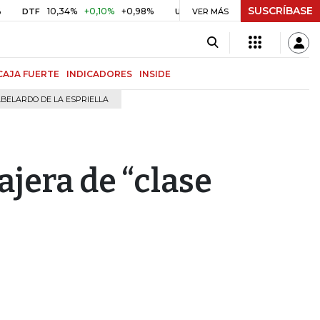
SUSCRÍBASE
10,34%
+0,10%
+0,98%
$ 416,91
+$ 0,05
+0,01%
F
UVR
VER MÁS
BITCO
CAJA FUERTE
INDICADORES
INSIDE
BELARDO DE LA ESPRIELLA
ajera de “clase