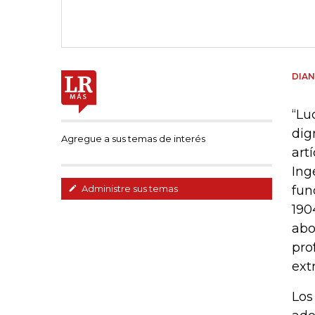
DIAN
“Lu
dig
Agregue a sus temas de interés
art
Ing
fun
Administre sus temas
190
abo
pro
ext
Los