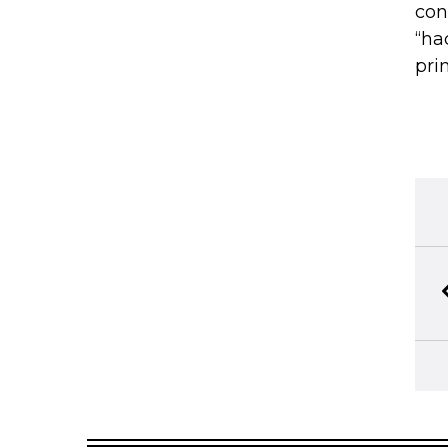
con
“ha
pri