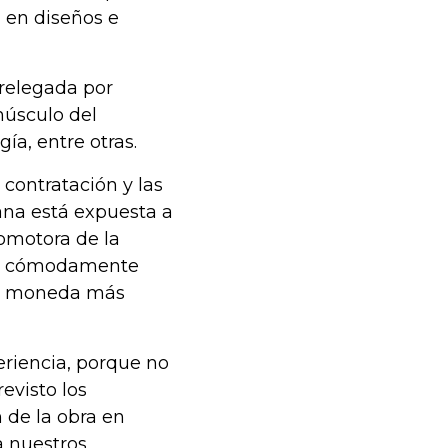
a en diseños e
 relegada por
músculo del
ía, entre otras.
 contratación y las
iana está expuesta a
comotora de la
star cómodamente
una moneda más
eriencia, porque no
evisto los
 de la obra en
a nuestros