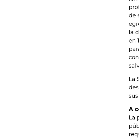
pro
de 
egr
la 
en 
par
con
sal
La 
des
sus
A c
La 
púb
req