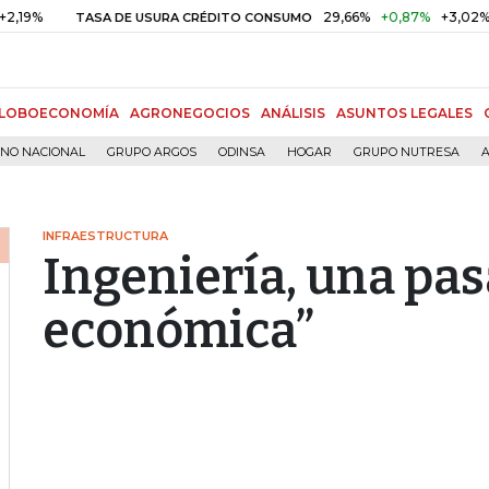
29,66%
+0,87%
+3,02%
TASA DE USURA CRÉDITO CONSUMO
DT
LOBOECONOMÍA
AGRONEGOCIOS
ANÁLISIS
ASUNTOS LEGALES
RNO NACIONAL
GRUPO ARGOS
ODINSA
HOGAR
GRUPO NUTRESA
A
INFRAESTRUCTURA
Ingeniería, una pas
económica”