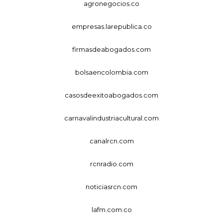
agronegocios.co
empresas.larepublica.co
firmasdeabogados.com
bolsaencolombia.com
casosdeexitoabogados.com
carnavalindustriacultural.com
canalrcn.com
rcnradio.com
noticiasrcn.com
lafm.com.co