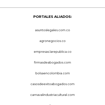
PORTALES ALIADOS:
asuntoslegales.com.co
agronegocios.co
empresas.larepublica.co
firmasdeabogados.com
bolsaencolombia.com
casosdeexitoabogados.com
carnavalindustriacultural.com