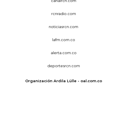
canalrcn.com
rcnradio.com
noticiasrcn.com
lafm.com.co
alerta.com.co
deportesrcn.com
Organización Ardila Lülle - oal.com.co