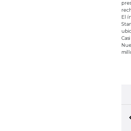
pres
rech
El í
Stan
ubi
Casi
Nue
mill