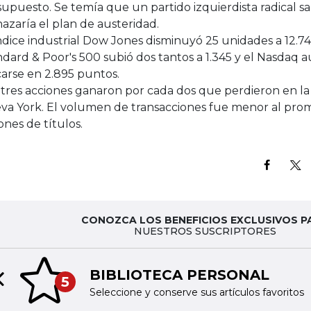
upuesto. Se temía que un partido izquierdista radical sal
azaría el plan de austeridad.
ndice industrial Dow Jones disminuyó 25 unidades a 12.74
dard & Poor's 500 subió dos tantos a 1.345 y el Nasdaq
carse en 2.895 puntos.
 tres acciones ganaron por cada dos que perdieron en la
va York. El volumen de transacciones fue menor al prom
ones de títulos.
CONOZCA LOS BENEFICIOS EXCLUSIVOS P
NUESTROS SUSCRIPTORES
BIBLIOTECA PERSONAL
5
Previous slide
Seleccione y conserve sus artículos favoritos