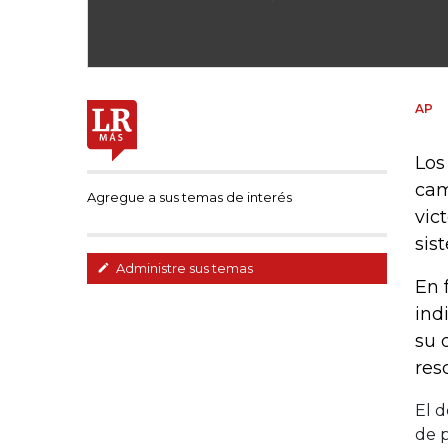
AP
Los
cam
Agregue a sus temas de interés
vic
sis
Administre sus temas
En 
ind
su 
res
El d
de 