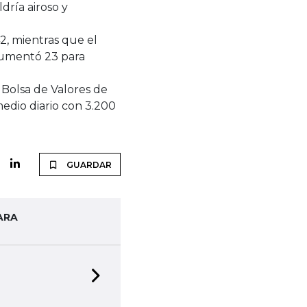
dría airoso y
2, mientras que el
 aumentó 23 para
 Bolsa de Valores de
edio diario con 3.200
GUARDAR
ARA
Next slide