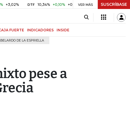
SUSCRÍBASE
,02%
10,34%
+0,10%
+0,98%
$ 416,96
+$ 0,05
+0,0
DTF
UVR
VER MÁS
CAJA FUERTE
INDICADORES
INSIDE
BELARDO DE LA ESPRIELLA
mixto pese a
Grecia