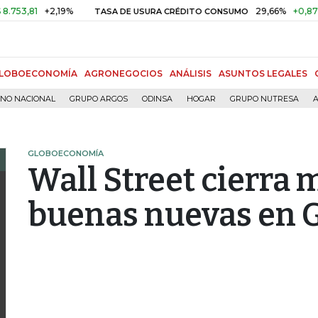
81
+2,19%
29,66%
+0,87%
+3
TASA DE USURA CRÉDITO CONSUMO
LOBOECONOMÍA
AGRONEGOCIOS
ANÁLISIS
ASUNTOS LEGALES
RNO NACIONAL
GRUPO ARGOS
ODINSA
HOGAR
GRUPO NUTRESA
A
GLOBOECONOMÍA
Wall Street cierra 
buenas nuevas en 