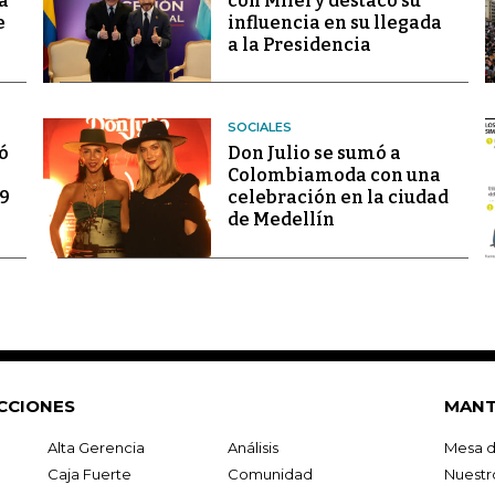
a
con Milei y destacó su
e
influencia en su llegada
a la Presidencia
SOCIALES
ó
Don Julio se sumó a
Colombiamoda con una
69
celebración en la ciudad
de Medellín
CCIONES
MANT
Alta Gerencia
Análisis
Mesa d
Caja Fuerte
Comunidad
Nuestr