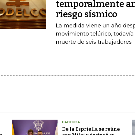
temporalmente am
riesgo sísmico
La medida viene un año desp
movimiento telúrico, todavía 
muerte de seis trabajadores
HACIENDA
De la Espriella se reúne