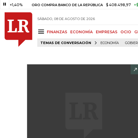
1,40%
$ 408.498,97
+$ 8.753,
ORO COMPRA BANCO DE LA REPÚBLICA
SÁBADO, 08 DE AGOSTO DE 2026
FINANZAS
ECONOMÍA
EMPRESAS
OCIO
G
TEMAS DE CONVERSACIÓN
ECONOMÍA
GOBIE