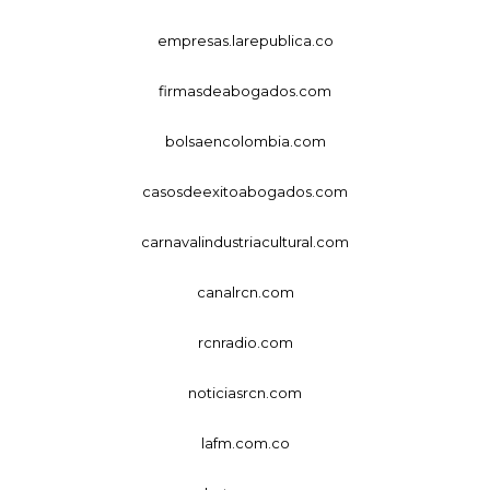
empresas.larepublica.co
firmasdeabogados.com
bolsaencolombia.com
casosdeexitoabogados.com
carnavalindustriacultural.com
canalrcn.com
rcnradio.com
noticiasrcn.com
lafm.com.co