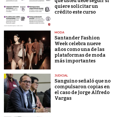
que usted debe seguir si
quiere solicitar un
crédito este curso
MODA
Santander Fashion
Week celebra nueve
años como una de las
plataformas de moda
más importantes
JUDICIAL
Sanguino señaló que no
compulsaron copias en
el caso de Jorge Alfredo
Vargas