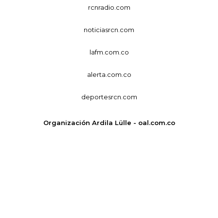
rcnradio.com
noticiasrcn.com
lafm.com.co
alerta.com.co
deportesrcn.com
Organización Ardila Lülle - oal.com.co