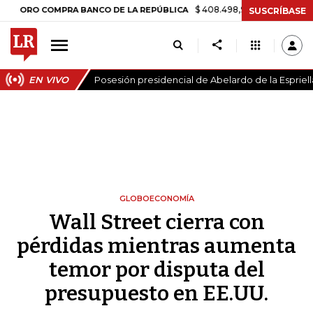
$ 408.498,97
+$ 8.753,81
+2,19%
RO COMPRA BANCO DE LA REPÚBLICA
SUSCRÍBASE
EN VIVO
Posesión presidencial de Abelardo de la Espriell
GLOBOECONOMÍA
Wall Street cierra con
pérdidas mientras aumenta
temor por disputa del
presupuesto en EE.UU.