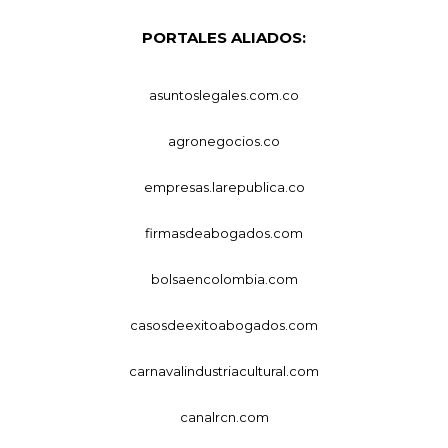
PORTALES ALIADOS:
asuntoslegales.com.co
agronegocios.co
empresas.larepublica.co
firmasdeabogados.com
bolsaencolombia.com
casosdeexitoabogados.com
carnavalindustriacultural.com
canalrcn.com