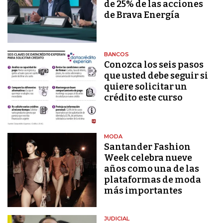
de 25% de las acciones
de Brava Energía
BANCOS
Conozca los seis pasos
que usted debe seguir si
quiere solicitar un
crédito este curso
MODA
Santander Fashion
Week celebra nueve
años como una de las
plataformas de moda
más importantes
JUDICIAL