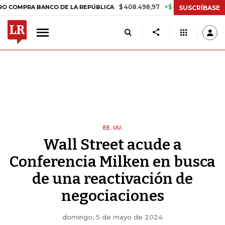
$ 408.498,97
+$ 8.753,81
+2,19%
A BANCO DE LA REPÚBLICA
TASA
SUSCRÍBASE
EE. UU.
Wall Street acude a
Conferencia Milken en busca
de una reactivación de
negociaciones
domingo, 5 de mayo de 2024