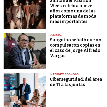
Santander Fashion
Week celebra nueve
años como una de las
plataformas de moda
más importantes
JUDICIAL
Sanguino señaló que no
compulsaron copias en
el caso de Jorge Alfredo
Vargas
INTERNET ECONOMY
Ciberseguridad: del área
de TI a las juntas