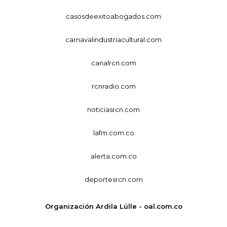
casosdeexitoabogados.com
carnavalindustriacultural.com
canalrcn.com
rcnradio.com
noticiasrcn.com
lafm.com.co
alerta.com.co
deportesrcn.com
Organización Ardila Lülle - oal.com.co