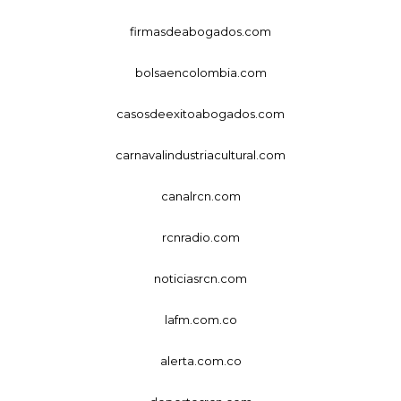
firmasdeabogados.com
bolsaencolombia.com
casosdeexitoabogados.com
carnavalindustriacultural.com
canalrcn.com
rcnradio.com
noticiasrcn.com
lafm.com.co
alerta.com.co