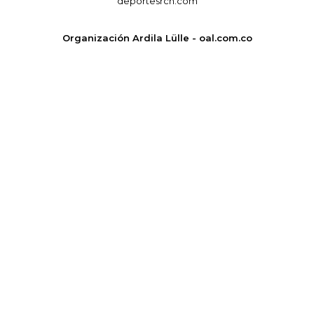
deportesrcn.com
Organización Ardila Lülle - oal.com.co