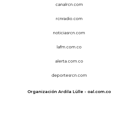
canalrcn.com
rcnradio.com
noticiasrcn.com
lafm.com.co
alerta.com.co
deportesrcn.com
Organización Ardila Lülle - oal.com.co