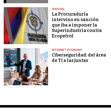
JUDICIAL
La Procuraduría
intervino en sanción
que iba a imponer la
Superindustria contra
Ecopetrol
INTERNET ECONOMY
Ciberseguridad: del área
de TI a las juntas