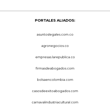
PORTALES ALIADOS:
asuntoslegales.com.co
agronegocios.co
empresas.larepublica.co
firmasdeabogados.com
bolsaencolombia.com
casosdeexitoabogados.com
carnavalindustriacultural.com