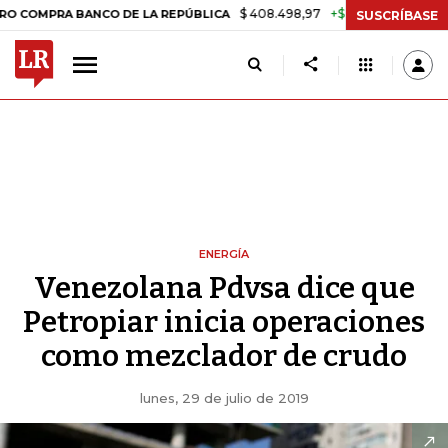
$ 408.498,97
+$ 8.753,81
+2,19%
RA BANCO DE LA REPÚBLICA
TAS
SUSCRÍBASE
ENERGÍA
Venezolana Pdvsa dice que
Petropiar inicia operaciones
como mezclador de crudo
lunes, 29 de julio de 2019