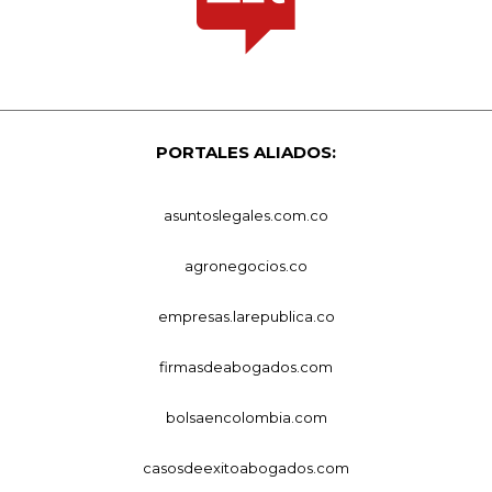
PORTALES ALIADOS:
asuntoslegales.com.co
agronegocios.co
empresas.larepublica.co
firmasdeabogados.com
bolsaencolombia.com
casosdeexitoabogados.com