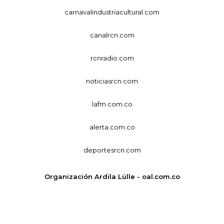
carnavalindustriacultural.com
canalrcn.com
rcnradio.com
noticiasrcn.com
lafm.com.co
alerta.com.co
deportesrcn.com
Organización Ardila Lülle - oal.com.co