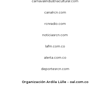
carnavalindustriacultural.com
canalrcn.com
rcnradio.com
noticiasrcn.com
lafm.com.co
alerta.com.co
deportesrcn.com
Organización Ardila Lülle - oal.com.co