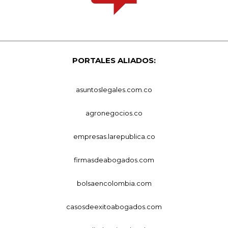
PORTALES ALIADOS:
asuntoslegales.com.co
agronegocios.co
empresas.larepublica.co
firmasdeabogados.com
bolsaencolombia.com
casosdeexitoabogados.com