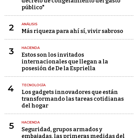
decreto de congelamiento del gasto
público"
ANÁLISIS
2
Más riqueza para ahí sí, vivir sabroso
HACIENDA
3
Estos son los invitados
internacionales que llegan a la
posesión de De la Espriella
TECNOLOGÍA
4
Los gadgets innovadores que están
transformando las tareas cotidianas
del hogar
HACIENDA
5
Seguridad, grupos armados y
embajadas, las primeras medidas del