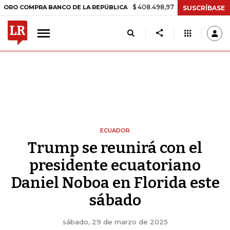
$ 408.498,97
+$ 8.753,81
+2,19%
MPRA BANCO DE LA REPÚBLICA
T
SUSCRÍBASE
ECUADOR
Trump se reunirá con el
presidente ecuatoriano
Daniel Noboa en Florida este
sábado
sábado, 29 de marzo de 2025