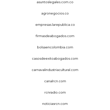
asuntoslegales.com.co
agronegocios.co
empresas.larepublica.co
firmasdeabogados.com
bolsaencolombia.com
casosdeexitoabogados.com
carnavalindustriacultural.com
canalrcn.com
rcnradio.com
noticiasrcn.com