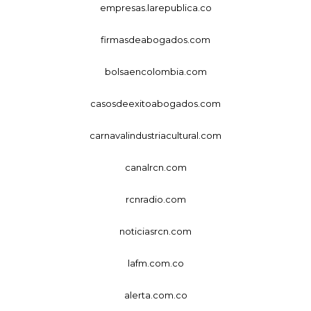
empresas.larepublica.co
firmasdeabogados.com
bolsaencolombia.com
casosdeexitoabogados.com
carnavalindustriacultural.com
canalrcn.com
rcnradio.com
noticiasrcn.com
lafm.com.co
alerta.com.co