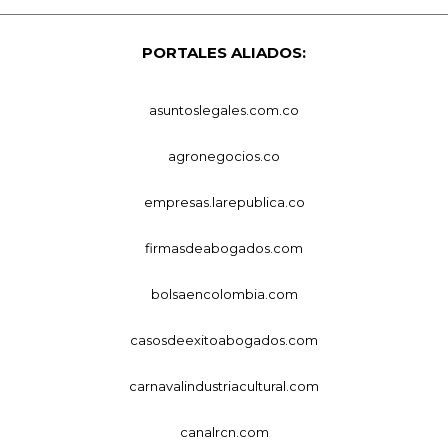
PORTALES ALIADOS:
asuntoslegales.com.co
agronegocios.co
empresas.larepublica.co
firmasdeabogados.com
bolsaencolombia.com
casosdeexitoabogados.com
carnavalindustriacultural.com
canalrcn.com