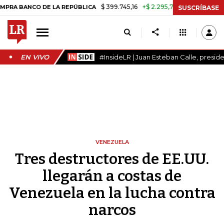
$ 399.745,16
+$ 2.295,71
+0,58%
CO DE LA REPÚBLICA
TASA DE U
SUSCRÍBASE
EN VIVO
#InsideLR | Juan Esteban Calle, presi
VENEZUELA
Tres destructores de EE.UU.
llegarán a costas de
Venezuela en la lucha contra
narcos