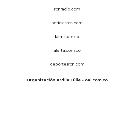
rcnradio.com
noticiasrcn.com
lafm.com.co
alerta.com.co
deportesrcn.com
Organización Ardila Lülle - oal.com.co