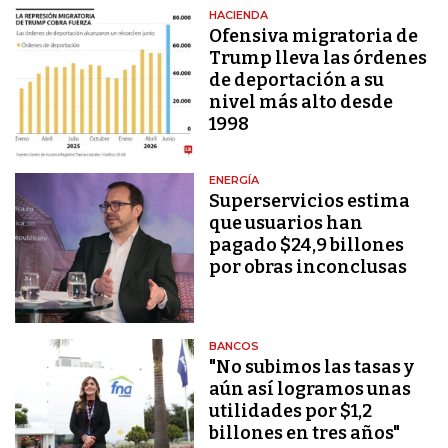
HACIENDA
Ofensiva migratoria de
Trump lleva las órdenes
de deportación a su
nivel más alto desde
1998
ENERGÍA
Superservicios estima
que usuarios han
pagado $24,9 billones
por obras inconclusas
BANCOS
"No subimos las tasas y
aún así logramos unas
utilidades por $1,2
billones en tres años"