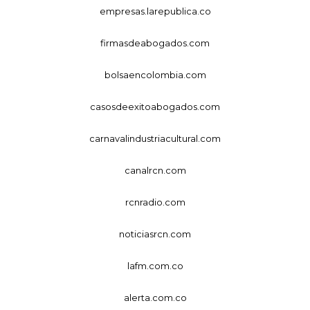
empresas.larepublica.co
firmasdeabogados.com
bolsaencolombia.com
casosdeexitoabogados.com
carnavalindustriacultural.com
canalrcn.com
rcnradio.com
noticiasrcn.com
lafm.com.co
alerta.com.co