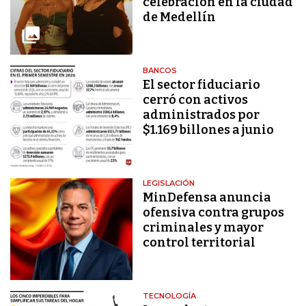
celebración en la ciudad
de Medellín
BANCOS
El sector fiduciario
cerró con activos
administrados por
$1.169 billones a junio
LEGISLACIÓN
MinDefensa anuncia
ofensiva contra grupos
criminales y mayor
control territorial
TECNOLOGÍA