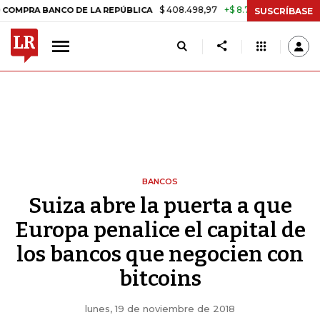
$ 408.498,97
+$ 8.753,81
+2,19%
ANCO DE LA REPÚBLICA
TASA D
SUSCRÍBASE
BANCOS
Suiza abre la puerta a que
Europa penalice el capital de
los bancos que negocien con
bitcoins
lunes, 19 de noviembre de 2018