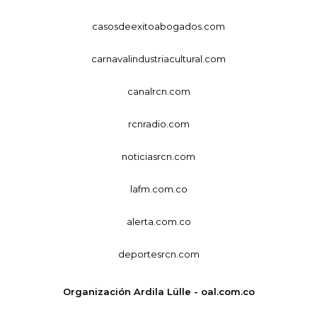
casosdeexitoabogados.com
carnavalindustriacultural.com
canalrcn.com
rcnradio.com
noticiasrcn.com
lafm.com.co
alerta.com.co
deportesrcn.com
Organización Ardila Lülle - oal.com.co