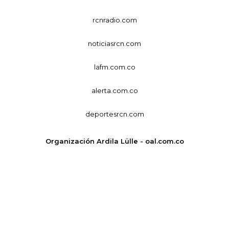
rcnradio.com
noticiasrcn.com
lafm.com.co
alerta.com.co
deportesrcn.com
Organización Ardila Lülle - oal.com.co