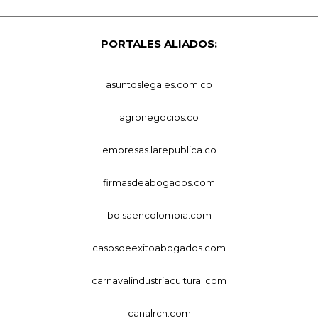
PORTALES ALIADOS:
asuntoslegales.com.co
agronegocios.co
empresas.larepublica.co
firmasdeabogados.com
bolsaencolombia.com
casosdeexitoabogados.com
carnavalindustriacultural.com
canalrcn.com