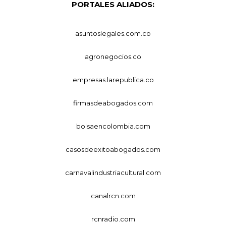
PORTALES ALIADOS:
asuntoslegales.com.co
agronegocios.co
empresas.larepublica.co
firmasdeabogados.com
bolsaencolombia.com
casosdeexitoabogados.com
carnavalindustriacultural.com
canalrcn.com
rcnradio.com