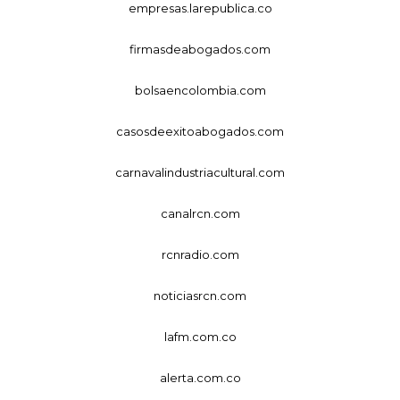
empresas.larepublica.co
firmasdeabogados.com
bolsaencolombia.com
casosdeexitoabogados.com
carnavalindustriacultural.com
canalrcn.com
rcnradio.com
noticiasrcn.com
lafm.com.co
alerta.com.co