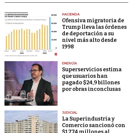
HACIENDA
Ofensiva migratoria de
Trump lleva las órdenes
de deportación a su
nivel más alto desde
1998
ENERGÍA
Superservicios estima
que usuarios han
pagado $24,9 billones
por obras inconclusas
JUDICIAL
La Superindustria y
Comercio sancionó con
$1.774 millones al