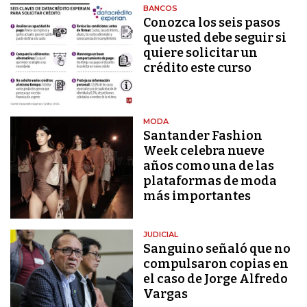
BANCOS
Conozca los seis pasos
que usted debe seguir si
quiere solicitar un
crédito este curso
MODA
Santander Fashion
Week celebra nueve
años como una de las
plataformas de moda
más importantes
JUDICIAL
Sanguino señaló que no
compulsaron copias en
el caso de Jorge Alfredo
Vargas