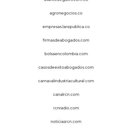
agronegocios.co
empresas.larepublica.co
firmasdeabogados.com
bolsaencolombia.com
casosdeexitoabogados.com
carnavalindustriacultural.com
canalrcn.com
rcnradio.com
noticiasrcn.com