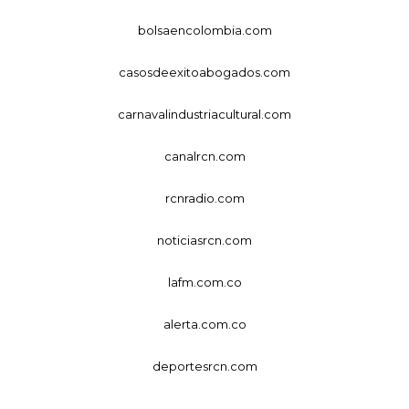
bolsaencolombia.com
casosdeexitoabogados.com
carnavalindustriacultural.com
canalrcn.com
rcnradio.com
noticiasrcn.com
lafm.com.co
alerta.com.co
deportesrcn.com