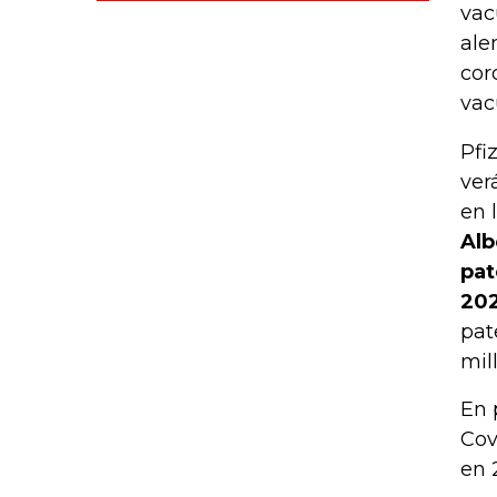
vac
ale
cor
vac
Pfi
ver
en 
Alb
pat
202
pat
mil
En 
Cov
en 