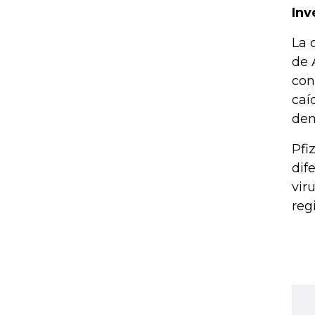
Inv
La 
de 
con
caí
dem
Pfi
dif
vir
reg