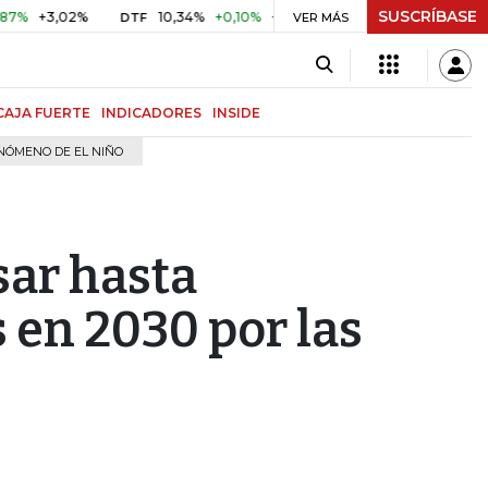
SUSCRÍBASE
3,02%
10,34%
+0,10%
+0,98%
$ 416,81
+$ 0,05
+0,0
DTF
VER MÁS
UVR
CAJA FUERTE
INDICADORES
INSIDE
NÓMENO DE EL NIÑO
sar hasta
 en 2030 por las