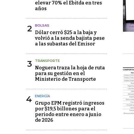
elevar 70% el Ebitda en tres
años
2
BOLSAS
Dólar cerró $25 a la baja y
volvió a la senda bajista pese
a las subastas del Emisor
3
TRANSPORTE
Noguera traza la hoja de ruta
para su gestión en el
Ministerio de Transporte
4
ENERGÍA
Grupo EPM registró ingresos
por $19,5 billones para el
periodo entre enero a junio
de 2026