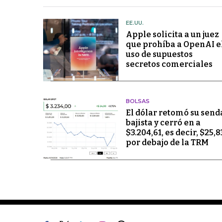
EE.UU.
Apple solicita a un juez
que prohíba a OpenAI e
uso de supuestos
secretos comerciales
BOLSAS
El dólar retomó su send
bajista y cerró en a
$3.204,61, es decir, $25,8
por debajo de la TRM