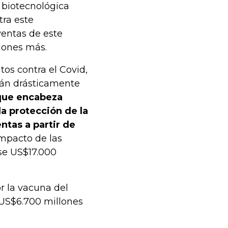
 biotecnológica
tra este
ventas de este
lones más.
tos contra el Covid,
rán drásticamente
que encabeza
la protección de la
tas a partir de
 impacto de las
se US$17.000
or la vacuna del
 US$6.700 millones