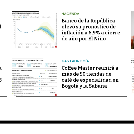
HACIENDA
Banco de la República
l
elevó su pronóstico de
inflación a 6,9% a cierre
de año por El Niño
GASTRONOMÍA
a
Coffee Master reunirá a
más de 50 tiendas de
3
café de especialidad en
Bogotá y la Sabana