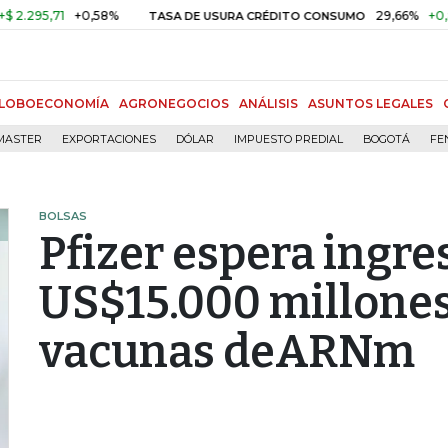
,71
+0,58%
29,66%
+0,87%
+
TASA DE USURA CRÉDITO CONSUMO
LOBOECONOMÍA
AGRONEGOCIOS
ANÁLISIS
ASUNTOS LEGALES
MASTER
EXPORTACIONES
DÓLAR
IMPUESTO PREDIAL
BOGOTÁ
FE
BOLSAS
Pfizer espera ingre
US$15.000 millones
vacunas deARNm