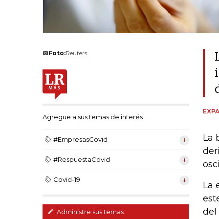
Foto:
Reuters
EXPA
Agregue a sus temas de interés
La 
#EmpresasCovid
der
#RespuestaCovid
osc
Covid-19
La 
est
del
Administre sus temas