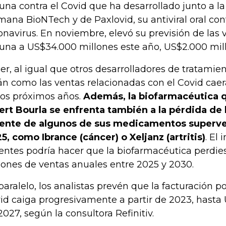
una contra el Covid que ha desarrollado junto a la
mana BioNTech y de Paxlovid, su antiviral oral con
onavirus. En noviembre, elevó su previsión de las 
una a US$34.000 millones este año, US$2.000 mil
zer, al igual que otros desarrolladores de tratamien
án como las ventas relacionadas con el Covid cae
los próximos años.
Además, la biofarmacéutica 
ert Bourla se enfrenta también a la pérdida de 
ente de algunos de sus medicamentos superven
5, como Ibrance (cáncer) o Xeljanz (artritis)
. El
entes podría hacer que la biofarmacéutica perdie
lones de ventas anuales entre 2025 y 2030.
paralelo, los analistas prevén que la facturación p
id caiga progresivamente a partir de 2023, hasta
2027, según la consultora Refinitiv.