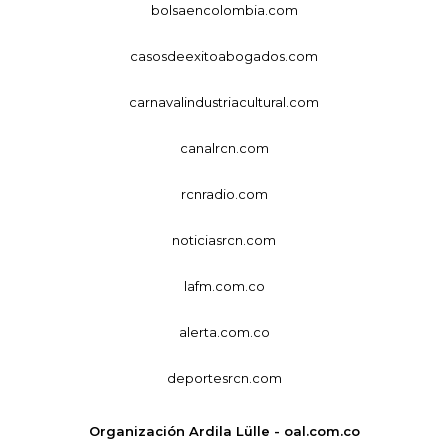
bolsaencolombia.com
casosdeexitoabogados.com
carnavalindustriacultural.com
canalrcn.com
rcnradio.com
noticiasrcn.com
lafm.com.co
alerta.com.co
deportesrcn.com
Organización Ardila Lülle - oal.com.co