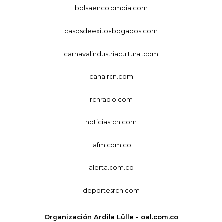
bolsaencolombia.com
casosdeexitoabogados.com
carnavalindustriacultural.com
canalrcn.com
rcnradio.com
noticiasrcn.com
lafm.com.co
alerta.com.co
deportesrcn.com
Organización Ardila Lülle - oal.com.co