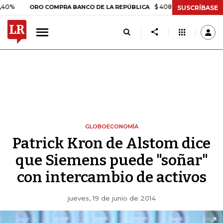
$ 408.498,97
+$ 8.753,81
+2,
ORO COMPRA BANCO DE LA REPÚBLICA
SUSCRÍBASE
GLOBOECONOMÍA
Patrick Kron de Alstom dice
que Siemens puede "soñar"
con intercambio de activos
jueves, 19 de junio de 2014