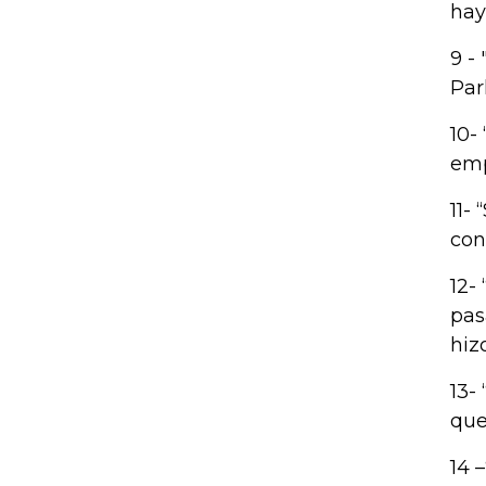
hay
9 -
Par
10-
emp
11-
con
12-
pas
hizo
13-
que
14 