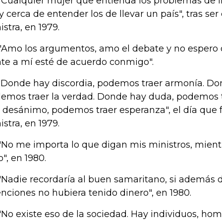
 "Cualquier mujer que entienda los problemas de l
 cerca de entender los de llevar un país", tras ser
istra, en 1979.
 "Amo los argumentos, amo el debate y no espero 
nte a mí esté de acuerdo conmigo".
 "Donde hay discordia, podemos traer armonía. Don
emos traer la verdad. Donde hay duda, podemos t
 desánimo, podemos traer esperanza", el día que 
istra, en 1979.
 "No me importa lo que digan mis ministros, mient
o", en 1980.
 "Nadie recordaría al buen samaritano, si además
enciones no hubiera tenido dinero", en 1980.
 "No existe eso de la sociedad. Hay individuos, ho