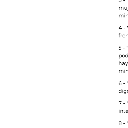
3 -
muy
min
4 -
fre
5 -
pod
hay
min
6 -
dig
7 -
int
8 -