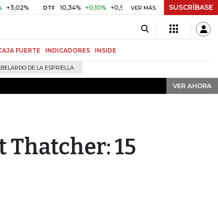
SUSCRÍBASE
VER AHORA
%
10,34%
+0,10%
+0,98%
$ 416,91
+$ 0,05
+0,01%
DTF
UVR
VER MÁS
CAJA FUERTE
INDICADORES
INSIDE
BELARDO DE LA ESPRIELLA
VER AHORA
t Thatcher: 15