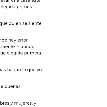
levar una casa está
 elegida primera
que quien se siente
de hay error,
raer fe. Y donde
fue elegida primera
ras hagan lo que yo
 de buenas
mbres y mujeres, y