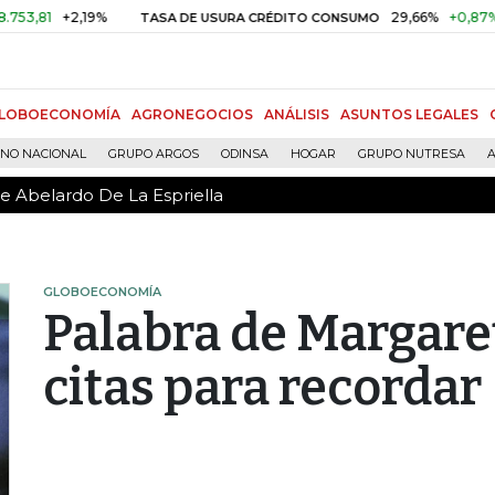
de Abelardo De La Espriella
+2,19%
29,66%
+0,87%
+3,02
TASA DE USURA CRÉDITO CONSUMO
LOBOECONOMÍA
AGRONEGOCIOS
ANÁLISIS
ASUNTOS LEGALES
RNO NACIONAL
GRUPO ARGOS
ODINSA
HOGAR
GRUPO NUTRESA
A
de Abelardo De La Espriella
GLOBOECONOMÍA
Palabra de Margare
citas para recordar