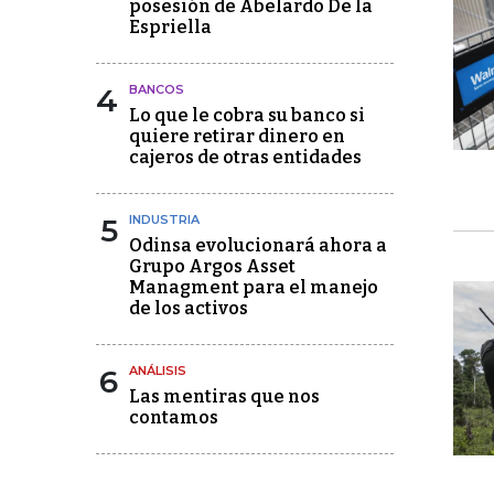
posesión de Abelardo De la
Espriella
4
BANCOS
Lo que le cobra su banco si
quiere retirar dinero en
cajeros de otras entidades
5
INDUSTRIA
Odinsa evolucionará ahora a
Grupo Argos Asset
Managment para el manejo
de los activos
6
ANÁLISIS
Las mentiras que nos
contamos