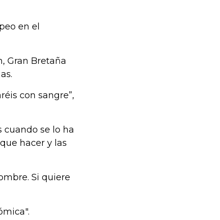
opeo en el
n, Gran Bretaña
as.
aréis con sangre”,
s cuando se lo ha
que hacer y las
hombre. Si quiere
ómica".