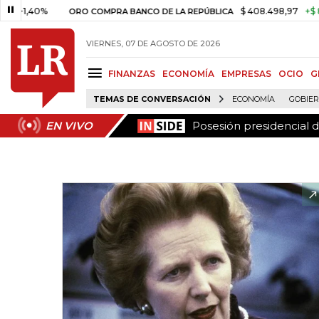
Posesión presidencial 
EN VIVO
40%
$ 408.498,97
+$ 8.753,81
ORO COMPRA BANCO DE LA REPÚBLICA
VIERNES, 07 DE AGOSTO DE 2026
FINANZAS
ECONOMÍA
EMPRESAS
OCIO
G
TEMAS DE CONVERSACIÓN
ECONOMÍA
GOBIE
Posesión presidencial 
EN VIVO