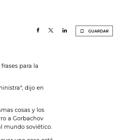
GUARDAR
frases para la
inistra", dijo en
smas cosas y los
rro a Gorbachov
al mundo soviético.