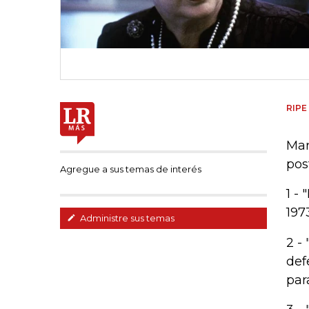
RIPE
Mar
pos
Agregue a sus temas de interés
1 -
197
Administre sus temas
2 -
def
par