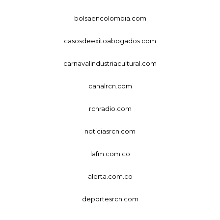
bolsaencolombia.com
casosdeexitoabogados.com
carnavalindustriacultural.com
canalrcn.com
rcnradio.com
noticiasrcn.com
lafm.com.co
alerta.com.co
deportesrcn.com