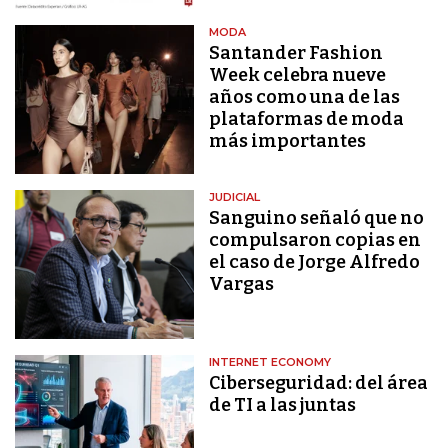
MODA
Santander Fashion
Week celebra nueve
años como una de las
plataformas de moda
más importantes
JUDICIAL
Sanguino señaló que no
compulsaron copias en
el caso de Jorge Alfredo
Vargas
INTERNET ECONOMY
Ciberseguridad: del área
de TI a las juntas