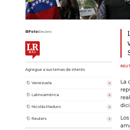
Foto:
Reuters
REU
Agregue a sus temas de interés
La 
Venezuela
rep
Latinoamérica
rea
dic
Nicolás Maduro
Los
Reuters
ama