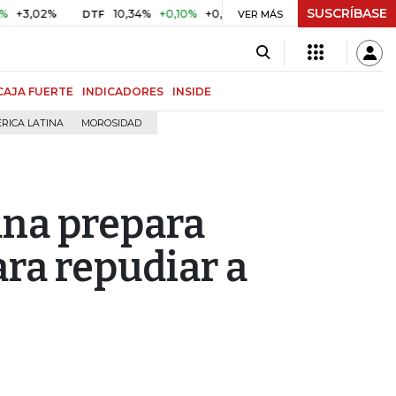
SUSCRÍBASE
2%
10,34%
+0,10%
+0,98%
$ 416,86
+$ 0,05
+0,01%
DTF
UVR
VER MÁS
CAJA FUERTE
INDICADORES
INSIDE
RICA LATINA
MOROSIDAD
ana prepara
ara repudiar a