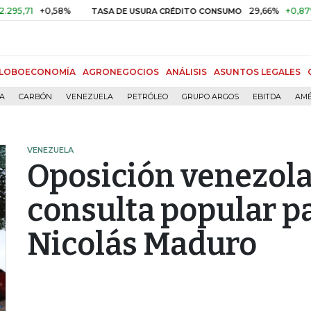
+0,58%
29,66%
+0,87%
+3,0
TASA DE USURA CRÉDITO CONSUMO
LOBOECONOMÍA
AGRONEGOCIOS
ANÁLISIS
ASUNTOS LEGALES
ÍA
CARBÓN
VENEZUELA
PETRÓLEO
GRUPO ARGOS
EBITDA
AMÉ
VENEZUELA
Oposición venezol
consulta popular p
Nicolás Maduro