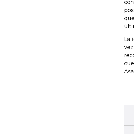
con
pos
que
últ
La 
vez
rec
cue
Asa