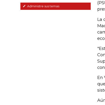
(PS
Administre sus temas
pre
La 
Mad
cam
eco
"Es
Con
Sup
con
En 
que
sis
Aún