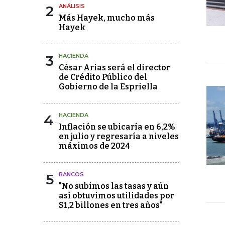
2
ANÁLISIS
Más Hayek, mucho más
Hayek
3
HACIENDA
César Arias será el director
de Crédito Público del
Gobierno de la Espriella
4
HACIENDA
Inflación se ubicaría en 6,2%
en julio y regresaría a niveles
máximos de 2024
5
BANCOS
"No subimos las tasas y aún
así obtuvimos utilidades por
$1,2 billones en tres años"