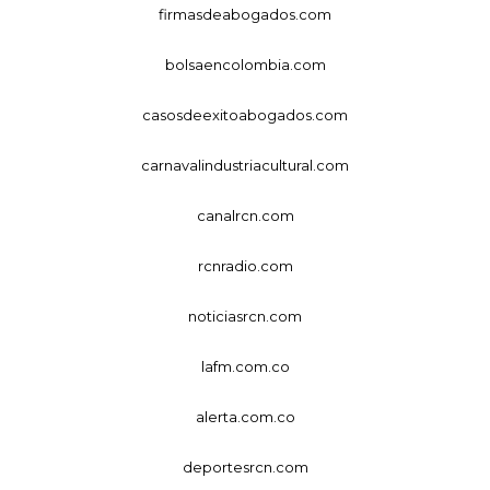
firmasdeabogados.com
bolsaencolombia.com
casosdeexitoabogados.com
carnavalindustriacultural.com
canalrcn.com
rcnradio.com
noticiasrcn.com
lafm.com.co
alerta.com.co
deportesrcn.com