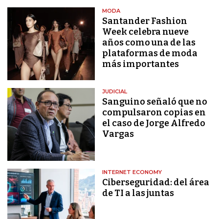
MODA
Santander Fashion
Week celebra nueve
años como una de las
plataformas de moda
más importantes
JUDICIAL
Sanguino señaló que no
compulsaron copias en
el caso de Jorge Alfredo
Vargas
INTERNET ECONOMY
Ciberseguridad: del área
de TI a las juntas