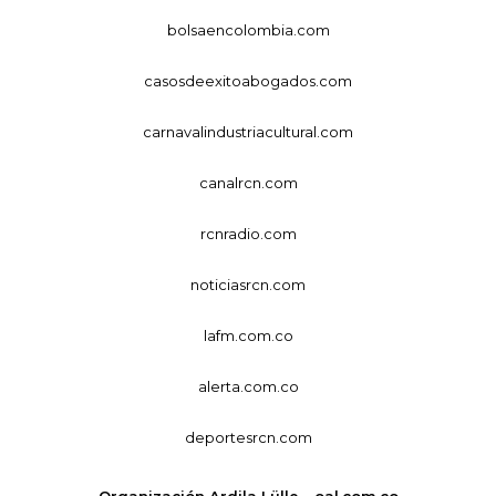
bolsaencolombia.com
casosdeexitoabogados.com
carnavalindustriacultural.com
canalrcn.com
rcnradio.com
noticiasrcn.com
lafm.com.co
alerta.com.co
deportesrcn.com
Organización Ardila Lülle - oal.com.co