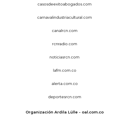
casosdeexitoabogados.com
carnavalindustriacultural.com
canalrcn.com
rcnradio.com
noticiasrcn.com
lafm.com.co
alerta.com.co
deportesrcn.com
Organización Ardila Lülle - oal.com.co