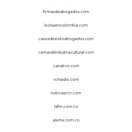
firmasdeabogados.com
bolsaencolombia.com
casosdeexitoabogados.com
carnavalindustriacultural.com
canalrcn.com
rcnradio.com
noticiasrcn.com
lafm.com.co
alerta.com.co