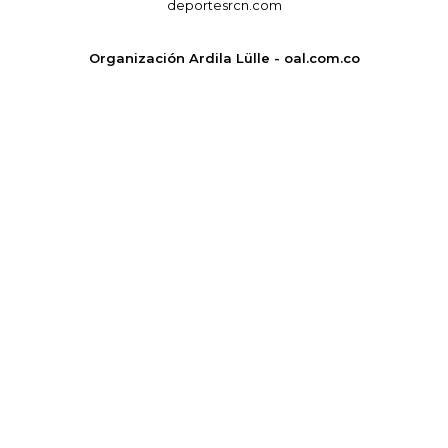
deportesrcn.com
Organización Ardila Lülle - oal.com.co