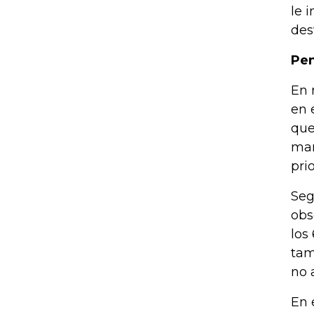
le 
des
Pen
En 
en 
que
mar
pri
Seg
obs
los
tam
no 
En 