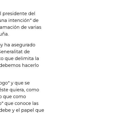
l presidente del
una intención" de
eclamación de varias
uña.
joy ha asegurado
eneralitat de
o que delimita la
 debemos hacerlo
logo" y que se
 éste quiera, como
ro que como
o" que conoce las
 debe y el papel que