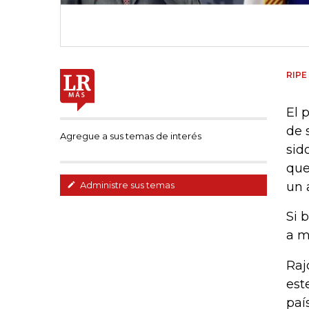
RIPE
El 
de 
Agregue a sus temas de interés
sid
que
un 
Administre sus temas
Si 
a m
Raj
est
paí