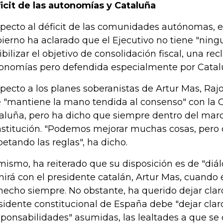
icit de las autonomías y Cataluña
pecto al déficit de las comunidades autónomas, e
ierno ha aclarado que el Ejecutivo no tiene "ning
xibilizar el objetivo de consolidación fiscal, una r
onomías pero defendida especialmente por Catal
pecto a los planes soberanistas de Artur Mas, Ra
 "mantiene la mano tendida al consenso" con la G
aluña, pero ha dicho que siempre dentro del marc
stitución. "Podemos mejorar muchas cosas, pero
petando las reglas", ha dicho.
mismo, ha reiterado que su disposición es de "diá
nirá con el presidente catalán, Artur Mas, cuando
hecho siempre. No obstante, ha querido dejar cla
sidente constitucional de España debe "dejar clar
sponsabilidades" asumidas, las lealtades a que se