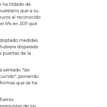
 ha tildado de
puestario que a su
euros al reconocido
del 6% en 2011 que
 adoptado medidas
e hubiera disparado
s puertas de la
a sentado "las
currido", poniendo
eformas que se ha
sfuerzo
 preguntas de los