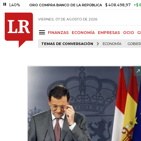
0%
$ 408.498,97
+$ 8.753,81
ORO COMPRA BANCO DE LA REPÚBLICA
VIERNES, 07 DE AGOSTO DE 2026
FINANZAS
ECONOMÍA
EMPRESAS
OCIO
G
TEMAS DE CONVERSACIÓN
ECONOMÍA
GOBIE