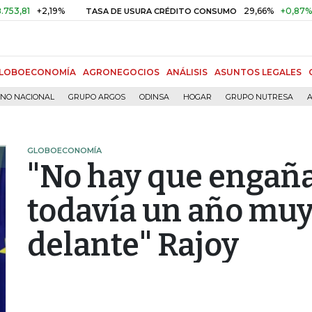
+2,19%
29,66%
+0,87%
+3,02
TASA DE USURA CRÉDITO CONSUMO
LOBOECONOMÍA
AGRONEGOCIOS
ANÁLISIS
ASUNTOS LEGALES
RNO NACIONAL
GRUPO ARGOS
ODINSA
HOGAR
GRUPO NUTRESA
A
GLOBOECONOMÍA
"No hay que engañ
todavía un año muy
delante" Rajoy