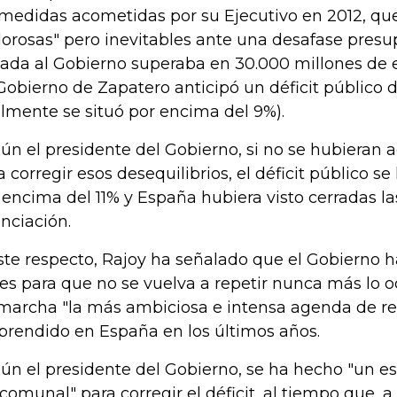
 medidas acometidas por su Ejecutivo en 2012, que
lorosas" pero inevitables ante una desafase presu
gada al Gobierno superaba en 30.000 millones de 
 Gobierno de Zapatero anticipó un déficit público 
almente se situó por encima del 9%).
ún el presidente del Gobierno, si no se hubieran
a corregir esos desequilibrios, el déficit público s
 encima del 11% y España hubiera visto cerradas la
anciación.
ste respecto, Rajoy ha señalado que el Gobierno h
es para que no se vuelva a repetir nunca más lo o
marcha "la más ambiciosa e intensa agenda de r
rendido en España en los últimos años.
ún el presidente del Gobierno, se ha hecho "un e
comunal" para corregir el déficit, al tiempo que, a