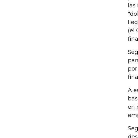
las
"do
lle
(el
fin
Seg
par
por
fin
A e
bas
en 
emp
Seg
des