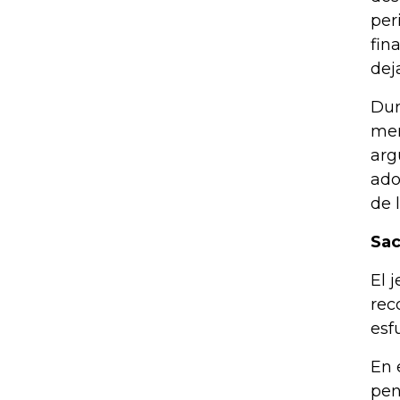
per
fin
dej
Dur
mer
arg
ado
de 
Sac
El 
rec
esf
En 
pen