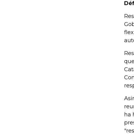
Déf
Res
Gob
fle
aut
Res
que
Cat
Con
res
Asi
reu
ha 
pre
"re