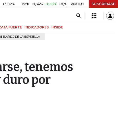
SUSCRÍBASE
%
10,34%
+0,10%
+0,98%
$ 416,91
+$ 0,05
+0,01%
DTF
UVR
VER MÁS
CAJA FUERTE
INDICADORES
INSIDE
BELARDO DE LA ESPRIELLA
arse, tenemos
 duro por