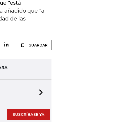
ue "está
ha añadido que "a
idad de las
GUARDAR
ARA
Next slide
SUSCRÍBASE YA