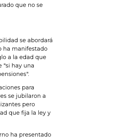
urado que no se
bilidad se abordará
vo ha manifestado
glo a la edad que
e "si hay una
pensiones".
laciones para
es se jubilaron a
tizantes pero
d que fija la ley y
ierno ha presentado