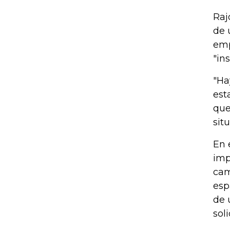
Raj
de 
emp
"in
"Ha
est
que
sit
En 
imp
cam
esp
de 
sol