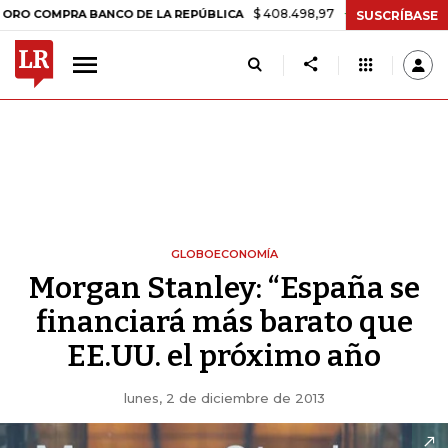
$ 408.498,97
+$ 8.753,81
+2,19%
PRA BANCO DE LA REPÚBLICA
TA
SUSCRÍBASE
GLOBOECONOMÍA
Morgan Stanley: “España se
financiará más barato que
EE.UU. el próximo año
lunes, 2 de diciembre de 2013