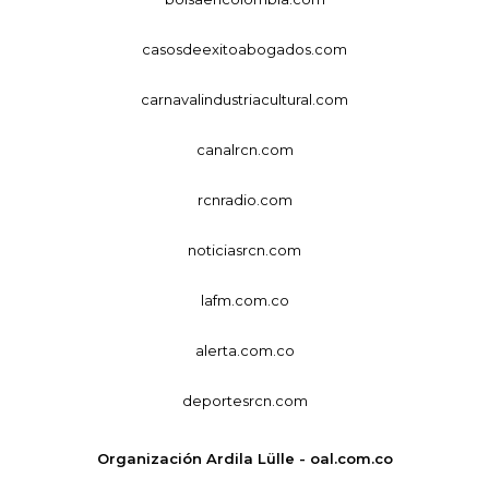
casosdeexitoabogados.com
carnavalindustriacultural.com
canalrcn.com
rcnradio.com
noticiasrcn.com
lafm.com.co
alerta.com.co
deportesrcn.com
Organización Ardila Lülle - oal.com.co