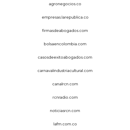
agronegocios.co
empresas.larepublica.co
firmasdeabogados.com
bolsaencolombia.com
casosdeexitoabogados.com
carnavalindustriacultural.com
canalrcn.com
rcnradio.com
noticiasrcn.com
lafm.com.co