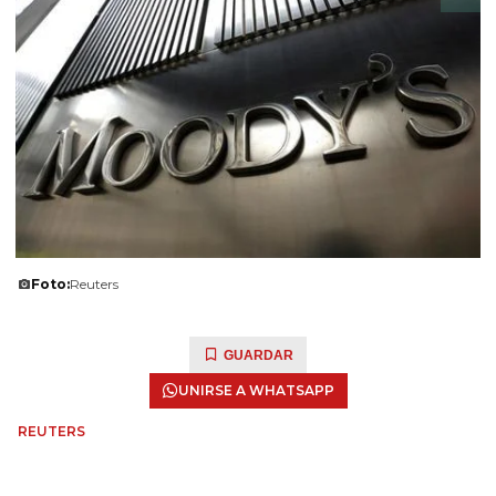
Foto:
Reuters
GUARDAR
UNIRSE A WHATSAPP
REUTERS