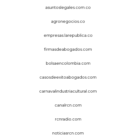
asuntoslegales.com.co
agronegocios.co
empresas.larepublica.co
firmasdeabogados.com
bolsaencolombia.com
casosdeexitoabogados.com
carnavalindustriacultural.com
canalrcn.com
rcnradio.com
noticiasrcn.com