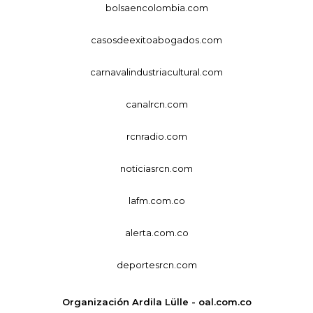
bolsaencolombia.com
casosdeexitoabogados.com
carnavalindustriacultural.com
canalrcn.com
rcnradio.com
noticiasrcn.com
lafm.com.co
alerta.com.co
deportesrcn.com
Organización Ardila Lülle - oal.com.co