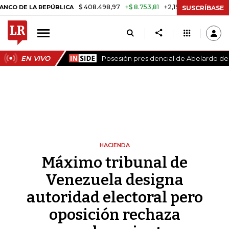
$ 408.498,97
+$ 8.753,81
+2,19%
LA REPÚBLICA
TASA DE USURA C
SUSCRÍBASE
EN VIVO
Posesión presidencial de Abelardo de l
HACIENDA
Máximo tribunal de
Venezuela designa
autoridad electoral pero
oposición rechaza