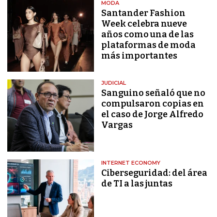
MODA
Santander Fashion
Week celebra nueve
años como una de las
plataformas de moda
más importantes
JUDICIAL
Sanguino señaló que no
compulsaron copias en
el caso de Jorge Alfredo
Vargas
INTERNET ECONOMY
Ciberseguridad: del área
de TI a las juntas