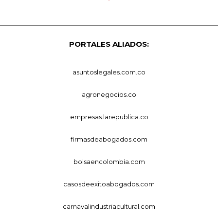
PORTALES ALIADOS:
asuntoslegales.com.co
agronegocios.co
empresas.larepublica.co
firmasdeabogados.com
bolsaencolombia.com
casosdeexitoabogados.com
carnavalindustriacultural.com