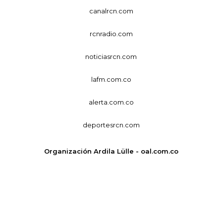
canalrcn.com
rcnradio.com
noticiasrcn.com
lafm.com.co
alerta.com.co
deportesrcn.com
Organización Ardila Lülle - oal.com.co