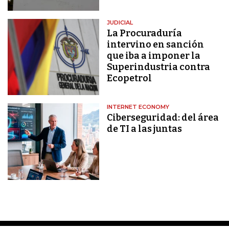
JUDICIAL
La Procuraduría
intervino en sanción
que iba a imponer la
Superindustria contra
Ecopetrol
INTERNET ECONOMY
Ciberseguridad: del área
de TI a las juntas