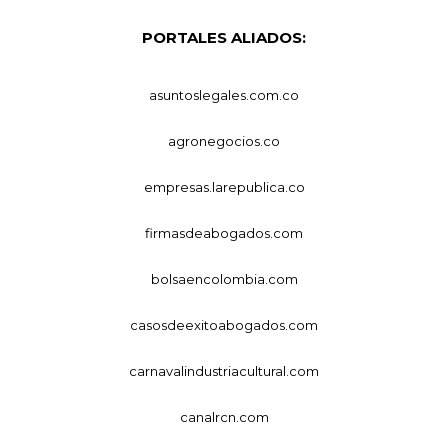
PORTALES ALIADOS:
asuntoslegales.com.co
agronegocios.co
empresas.larepublica.co
firmasdeabogados.com
bolsaencolombia.com
casosdeexitoabogados.com
carnavalindustriacultural.com
canalrcn.com