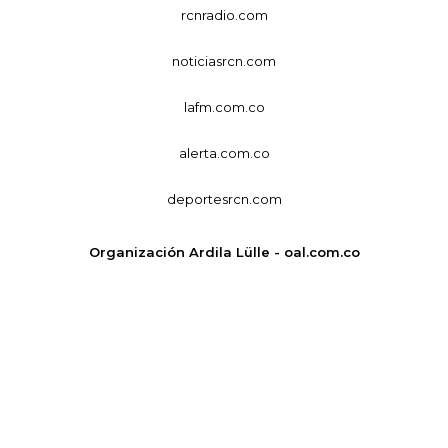
rcnradio.com
noticiasrcn.com
lafm.com.co
alerta.com.co
deportesrcn.com
Organización Ardila Lülle - oal.com.co