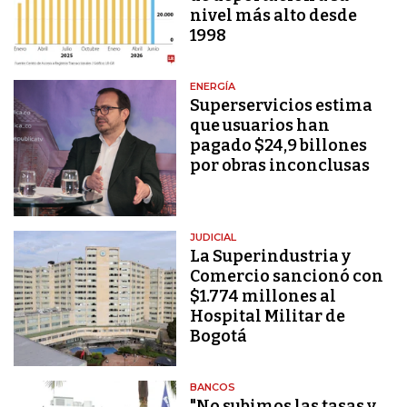
nivel más alto desde
1998
ENERGÍA
Superservicios estima
que usuarios han
pagado $24,9 billones
por obras inconclusas
JUDICIAL
La Superindustria y
Comercio sancionó con
$1.774 millones al
Hospital Militar de
Bogotá
BANCOS
"No subimos las tasas y