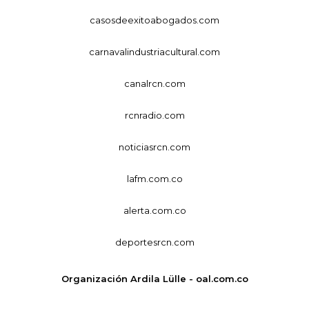
casosdeexitoabogados.com
carnavalindustriacultural.com
canalrcn.com
rcnradio.com
noticiasrcn.com
lafm.com.co
alerta.com.co
deportesrcn.com
Organización Ardila Lülle - oal.com.co