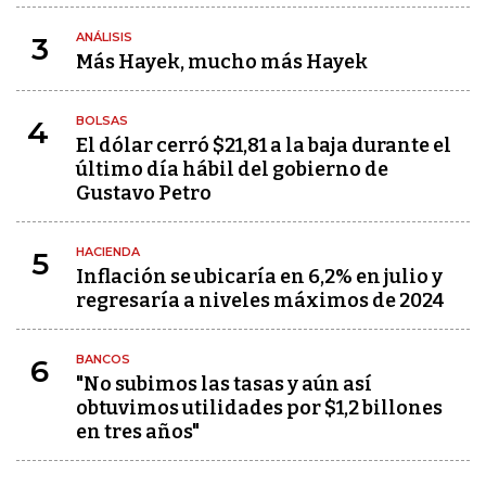
ANÁLISIS
3
Más Hayek, mucho más Hayek
BOLSAS
4
El dólar cerró $21,81 a la baja durante el
último día hábil del gobierno de
Gustavo Petro
HACIENDA
5
Inflación se ubicaría en 6,2% en julio y
regresaría a niveles máximos de 2024
BANCOS
6
"No subimos las tasas y aún así
obtuvimos utilidades por $1,2 billones
en tres años"