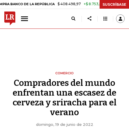
$ 408.498,97
+$ 8.753,81
+2,19%
O DE LA REPÚBLICA
TASA DE U
SUSCRÍBASE
COMERCIO
Compradores del mundo
enfrentan una escasez de
cerveza y sriracha para el
verano
domingo, 19 de junio de 2022