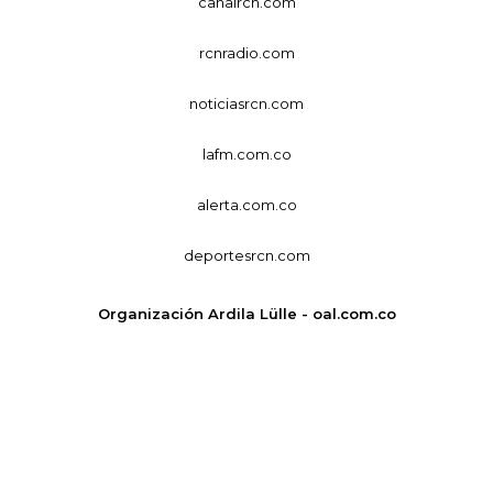
canalrcn.com
rcnradio.com
noticiasrcn.com
lafm.com.co
alerta.com.co
deportesrcn.com
Organización Ardila Lülle - oal.com.co