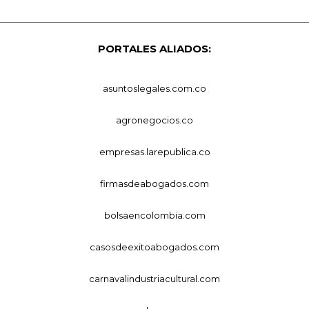
PORTALES ALIADOS:
asuntoslegales.com.co
agronegocios.co
empresas.larepublica.co
firmasdeabogados.com
bolsaencolombia.com
casosdeexitoabogados.com
carnavalindustriacultural.com