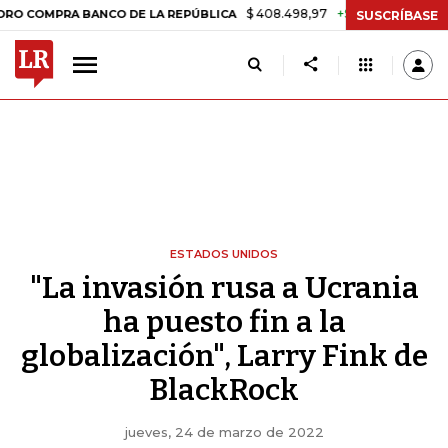
$ 408.498,97
+$ 8.753,81
+2,19%
RA BANCO DE LA REPÚBLICA
TAS
SUSCRÍBASE
ESTADOS UNIDOS
"La invasión rusa a Ucrania
ha puesto fin a la
globalización", Larry Fink de
BlackRock
jueves, 24 de marzo de 2022