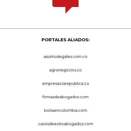
PORTALES ALIADOS:
asuntoslegales.com.co
agronegocios.co
empresas.larepublica.co
firmasdeabogados.com
bolsaencolombia.com
casosdeexitoabogados.com