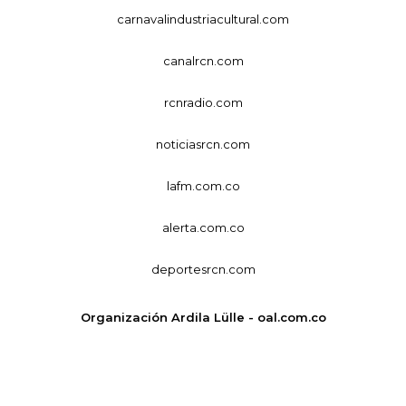
carnavalindustriacultural.com
canalrcn.com
rcnradio.com
noticiasrcn.com
lafm.com.co
alerta.com.co
deportesrcn.com
Organización Ardila Lülle - oal.com.co